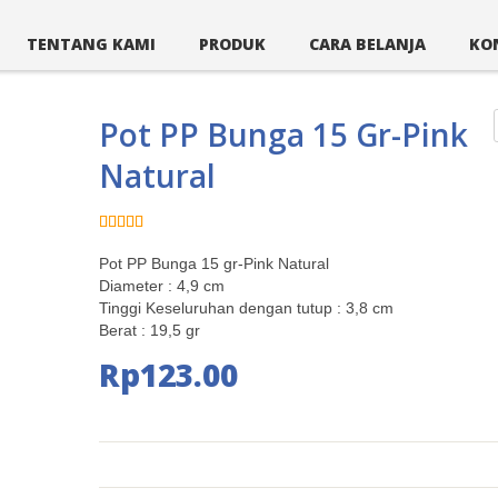
TENTANG KAMI
PRODUK
CARA BELANJA
KO
Pot PP Bunga 15 Gr-Pink
Natural
Dinilai
1
4.00
dari
Pot PP Bunga 15 gr-Pink Natural
5
berdasarkan
Diameter : 4,9 cm
penilaian
Tinggi Keseluruhan dengan tutup : 3,8 cm
pelanggan
Berat : 19,5 gr
Rp
123.00