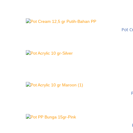
Pot C
P