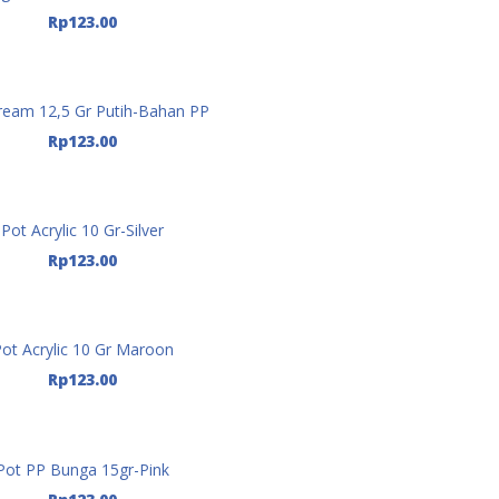
Tambah Ke Keranjang
Rp
123.00
ream 12,5 Gr Putih-Bahan PP
Tambah Ke Keranjang
Rp
123.00
Pot Acrylic 10 Gr-Silver
Tambah Ke Keranjang
Rp
123.00
ot Acrylic 10 Gr Maroon
Tambah Ke Keranjang
Rp
123.00
Pot PP Bunga 15gr-Pink
Tambah Ke Keranjang