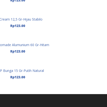
Rp
123.00
Cream 12,5 Gr-Hijau Stabilo
Tambah Ke Keranjang
Rp
123.00
Pomade Alumunium 60 Gr-Hitam
Tambah Ke Keranjang
Rp
123.00
P Bunga 15 Gr-Putih Natural
Tambah Ke Keranjang
Rp
123.00