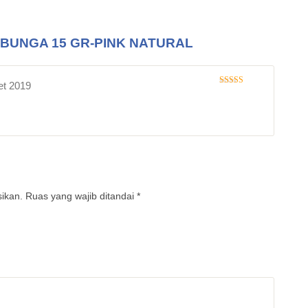
 BUNGA 15 GR-PINK NATURAL
et 2019
Dinilai
4
dari 5
sikan.
Ruas yang wajib ditandai
*