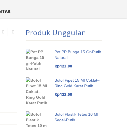
NTAK
Produk Unggulan
Acrylic
PP
10
Bunga
Pot PP Bunga 15 Gr-Putih
gr-
15
Natural
Silver
gr-
Rp
123.00
Putih
Natural
Botol Pipet 15 Ml Coklat–
Ring Gold Karet Putih
Rp
123.00
Botol Plastik Tetes 10 Ml
Segel-Putih