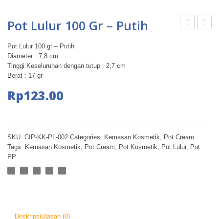
Pot Lulur 100 Gr – Putih
Cream
Crea
Pot Lulur 100 gr – Putih
12,5
5
Diameter : 7,8 cm
gr
gr-
Tinggi Keseluruhan dengan tutup : 2,7 cm
Berat : 17 gr
Putih
Pink
Mutiara
Putih
Rp
123.00
Full-
Bahan
PP
SKU:
CIP-KK-PL-002
Categories:
Kemasan Kosmetik
,
Pot Cream
Tags:
Kemasan Kosmetik
,
Pot Cream
,
Pot Kosmetik
,
Pot Lulur
,
Pot
PP
Deskripsi
Ulasan (0)