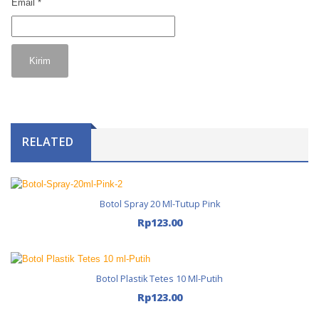
Email
*
RELATED
Botol Spray 20 Ml-Tutup Pink
Tambah Ke Keranjang
Rp
123.00
Botol Plastik Tetes 10 Ml-Putih
Tambah Ke Keranjang
Rp
123.00