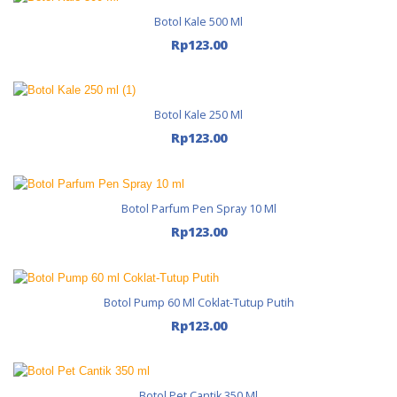
Botol Kale 500 Ml
Tambah Ke Keranjang
Rp
123.00
Botol Kale 250 Ml
Tambah Ke Keranjang
Rp
123.00
Botol Parfum Pen Spray 10 Ml
Tambah Ke Keranjang
Rp
123.00
Botol Pump 60 Ml Coklat-Tutup Putih
Tambah Ke Keranjang
Rp
123.00
Botol Pet Cantik 350 Ml