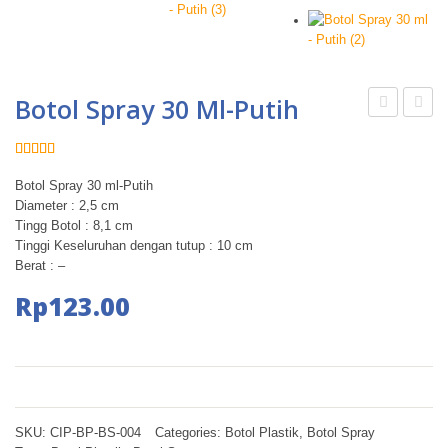
Botol Spray 30 Ml-Putih
Pump
Pipet
30
5 ml
Dinilai
1
5.00
dari 5
ml-
Coklat
berdasarkan
Botol Spray 30 ml-Putih
penilaian
Diameter : 2,5 cm
pelanggan
putih
Ring
Tingg Botol : 8,1 cm
Gold
Tinggi Keseluruhan dengan tutup : 10 cm
Berat : –
Karet
Rp
123.00
Hitam
SKU:
CIP-BP-BS-004
Categories:
Botol Plastik
,
Botol Spray