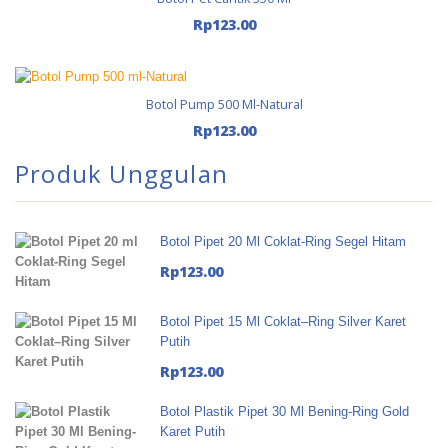
Tambah Ke Keranjang
Rp
123.00
Botol Pump 500 Ml-Natural
Tambah Ke Keranjang
Rp
123.00
Produk Unggulan
Botol Pipet 20 Ml Coklat-Ring Segel Hitam
Rp
123.00
Botol Pipet 15 Ml Coklat–Ring Silver Karet
Putih
Rp
123.00
Botol Plastik Pipet 30 Ml Bening-Ring Gold
Karet Putih