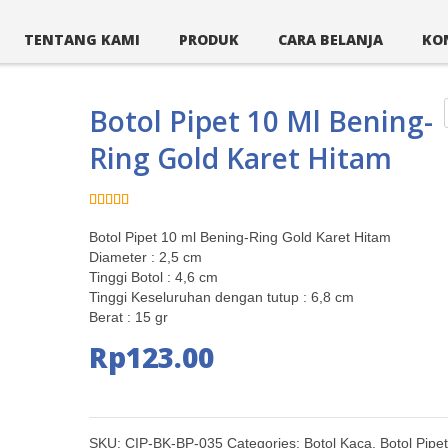
TENTANG KAMI
PRODUK
CARA BELANJA
KO
Botol Pipet 10 Ml Bening-
Ring Gold Karet Hitam
Dinilai
1
5.00
dari 5
Botol Pipet 10 ml Bening-Ring Gold Karet Hitam
berdasarkan
penilaian
Diameter : 2,5 cm
pelanggan
Tinggi Botol : 4,6 cm
Tinggi Keseluruhan dengan tutup : 6,8 cm
Berat : 15 gr
Rp
123.00
SKU:
CIP-BK-BP-035
Categories:
Botol Kaca
,
Botol Pipet