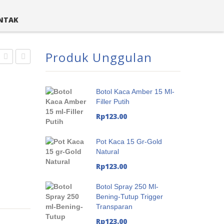
NTAK
Produk Unggulan
Pipet
Pipet
5 ml
10
Botol Kaca Amber 15 Ml-
Bening-
ml
Filler Putih
Ring
Bening-
Rp
123.00
Silver
Ring
Karet
Gold
Pot Kaca 15 Gr-Gold
Natural
Putih
Karet
Rp
123.00
Putih
Botol Spray 250 Ml-
Bening-Tutup Trigger
Transparan
Rp
123.00