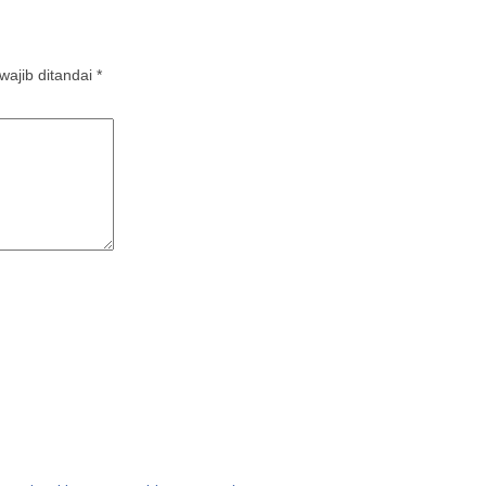
Di
da
ajib ditandai
*